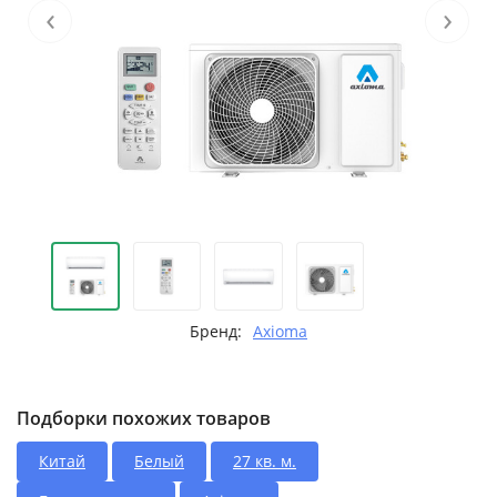
‹
›
Бренд:
Axioma
Подборки похожих товаров
Китай
Белый
27 кв. м.