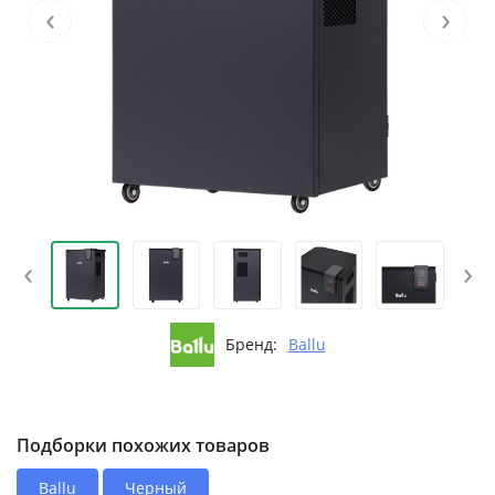
‹
›
‹
›
Бренд:
Ballu
Подборки похожих товаров
Ballu
Черный