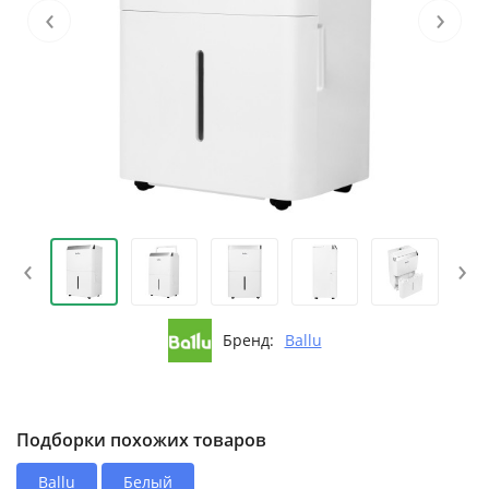
‹
›
‹
›
Бренд:
Ballu
Подборки похожих товаров
Ballu
Белый