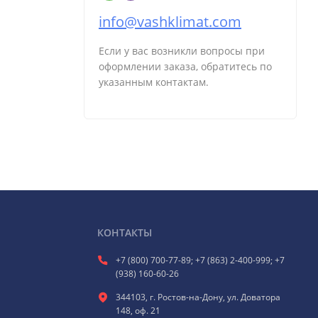
info@vashklimat.com
Если у вас возникли вопросы при
оформлении заказа, обратитесь по
указанным контактам.
КОНТАКТЫ
+7 (800) 700-77-89; +7 (863) 2-400-999; +7
(938) 160-60-26
344103, г. Ростов-на-Дону, ул. Доватора
148, оф. 21