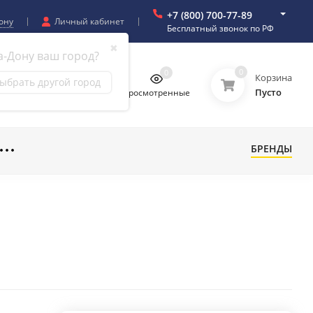
+7 (800) 700-77-89
ону
Личный кабинет
Бесплатный звонок по РФ
✖
а-Дону ваш город?
0
0
0
0
Корзина
ыбрать другой город
Пусто
бранное
Сравнение
Просмотренные
БРЕНДЫ