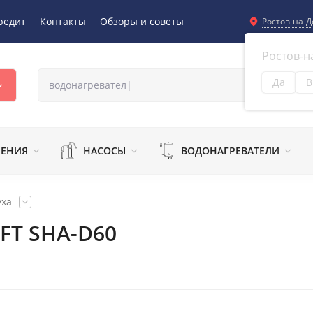
редит
Контакты
Обзоры и советы
Ростов-на-Д
Ростов-н
Да
В
Из
ЛЕНИЯ
НАСОСЫ
ВОДОНАГРЕВАТЕЛИ
уха
FT SHA-D60