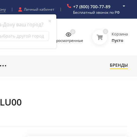
+7 (800) 700-77-89
ону
Личный кабинет
Бесплатный звонок по РФ
✖
а-Дону ваш город?
0
0
0
0
Корзина
ыбрать другой город
Пусто
бранное
Сравнение
Просмотренные
БРЕНДЫ
GLU00