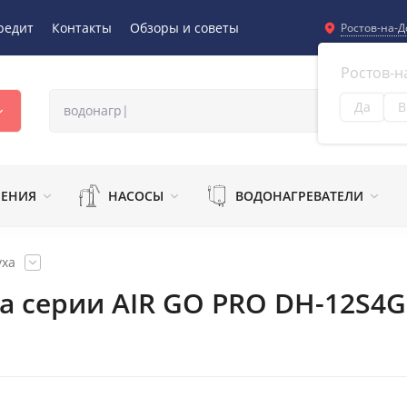
редит
Контакты
Обзоры и советы
Ростов-на-Д
Ростов-н
Да
В
Из
ЛЕНИЯ
НАСОСЫ
ВОДОНАГРЕВАТЕЛИ
уха
а серии AIR GO PRO DH-12S4