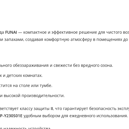
нда
FUNAI
— компактное и эффективное решение для чистого воз
ми запахами, создавая комфортную атмосферу в помещениях до
ьного обеззараживания и свежести без вредного озона.
 и детских комнатах.
тится на столе или тумбе.
и высокой производительности.
ветствует классу защиты
II
, что гарантирует безопасность эксп
P-Y230S01E
удобным выбором для ежедневного использования.
я надежность устройства.