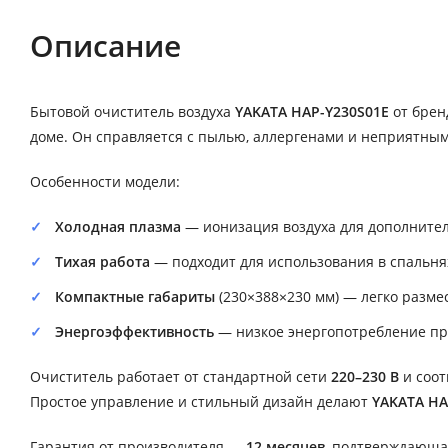
Описание
Бытовой очиститель воздуха
YAKATA HAP-Y230S01E
от бре
доме. Он справляется с пылью, аллергенами и неприятны
Особенности модели:
Холодная плазма
— ионизация воздуха для дополнител
Тихая работа
— подходит для использования в спальнях
Компактные габариты
(230×388×230 мм) — легко размес
Энергоэффективность
— низкое энергопотребление пр
Очиститель работает от стандартной сети
220–230 В
и соот
Простое управление и стильный дизайн делают
YAKATA HA
Гарантия от производителя —
12 месяцев
, подтверждающа