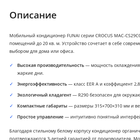
Описание
Мобильный кондиционер FUNAI серии CROCUS MAC-CS29CO
помещений до 20 кв. м. Устройство сочетает в себе совре
выбором для дома или офиса.
Высокая производительность
— мощность охлаждения 2
жаркие дни.
Энергоэффективность
— класс EER A и коэффициент 2,
Экологичный хладагент
— R290 безопасен для окружа
Компактные габариты
— размеры 315×700×310 мм и вес
Простое управление
— интуитивно понятный интерфей
Благодаря стильному белому корпусу кондиционер органи
подтверждаются 3-летней гарантией от производителя. Мод