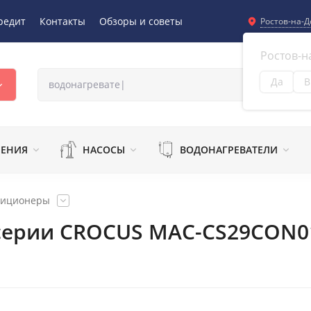
редит
Контакты
Обзоры и советы
Ростов-на-Д
Ростов-н
Да
В
Из
ЛЕНИЯ
НАСОСЫ
ВОДОНАГРЕВАТЕЛИ
диционеры
cерии CROCUS MAC-CS29CON0