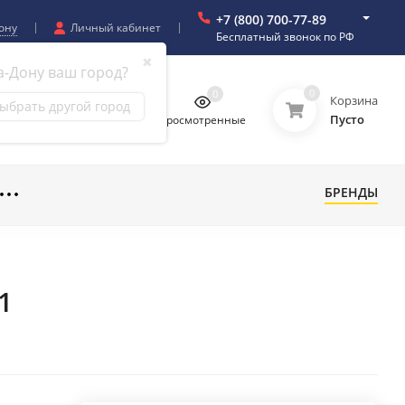
+7 (800) 700-77-89
ону
Личный кабинет
Бесплатный звонок по РФ
✖
а-Дону ваш город?
0
0
0
0
Корзина
ыбрать другой город
Пусто
бранное
Сравнение
Просмотренные
БРЕНДЫ
1