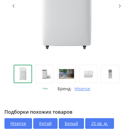
‹
›
Бренд:
Hisense
Подборки похожих товаров
Hisense
Китай
Белый
25 кв. м.