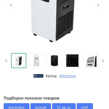
‹
›
‹
›
Бренд:
Electrolux
Подборки похожих товаров
Electrolux
Белый
21 кв. м.
КНР