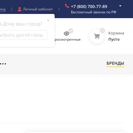
+7 (800) 700-77-89
ону
Личный кабинет
Бесплатный звонок по РФ
✖
а-Дону ваш город?
0
0
0
0
Корзина
ыбрать другой город
Пусто
бранное
Сравнение
Просмотренные
БРЕНДЫ