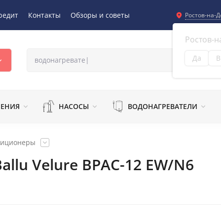
редит
Контакты
Обзоры и советы
Ростов-на-Д
Ростов-н
Да
В
Из
ЛЕНИЯ
НАСОСЫ
ВОДОНАГРЕВАТЕЛИ
диционеры
llu Velure BPAC-12 EW/N6