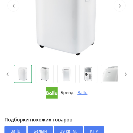
‹
›
‹
›
Бренд:
Ballu
Подборки похожих товаров
Ballu
Белый
39 кв. м.
КНР