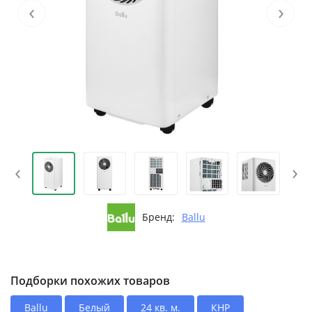
‹
›
‹
›
Бренд:
Ballu
Подборки похожих товаров
Ballu
Белый
24 кв. м.
КНР