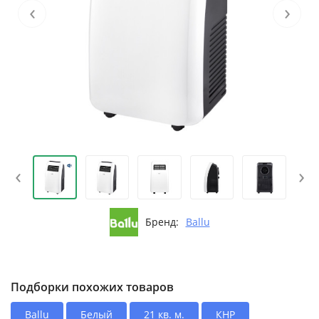
‹
›
‹
›
Бренд:
Ballu
Подборки похожих товаров
Ballu
Белый
21 кв. м.
КНР