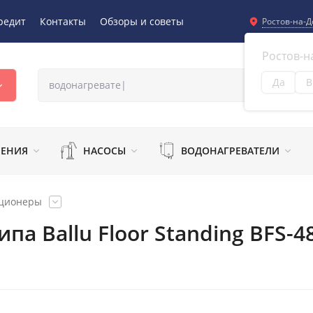
редит
Контакты
Обзоры и советы
Ростов-на-Д
Ростов-н
Да
В
Из
ЛЕНИЯ
НАСОСЫ
ВОДОНАГРЕВАТЕЛИ
иционеры
па Ballu Floor Standing BFS-