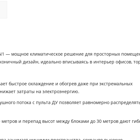
48HN1 — мощное климатическое решение для просторных помеще
аконичный дизайн, идеально вписываясь в интерьер офисов, то
ет быстрое охлаждение и обогрев даже при экстремальных
снижает затраты на электроэнергию.
шного потока с пульта ДУ позволяет равномерно распределять
 метров и перепад высот между блоками до 30 метров дают гиб
ипа занимает минимум пространства, сохраняя высокую