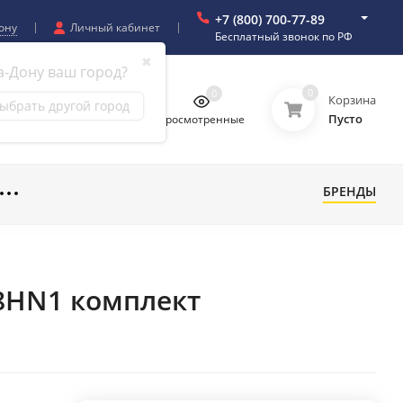
+7 (800) 700-77-89
ону
Личный кабинет
Бесплатный звонок по РФ
✖
а-Дону ваш город?
0
0
0
0
Корзина
ыбрать другой город
Пусто
бранное
Сравнение
Просмотренные
БРЕНДЫ
48HN1 комплект