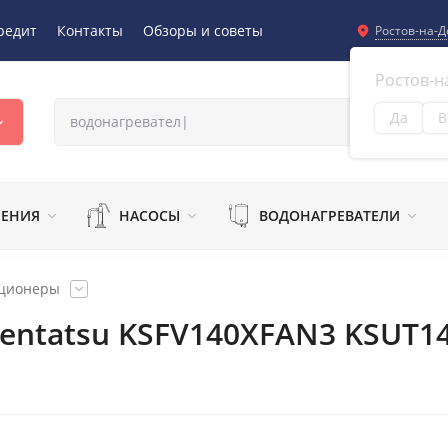
редит
Контакты
Обзоры и советы
Ростов-на-Д
Ростов-н
Да
В
Из
ЛЕНИЯ
НАСОСЫ
ВОДОНАГРЕВАТЕЛИ
иционеры
entatsu KSFV140XFAN3 KSUT1