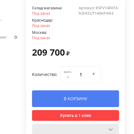
Склад магазина:
Артикул:
KSFV140XFA
Под заказ
N3/KSUT140HFAN3
.
Краснодар:
Под заказ
Москва:
ние/
D
Под заказ
209 700
₽
мин.
Количество:
1
В КОРЗИНУ
Купить в 1 клик