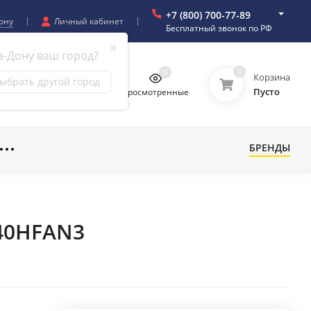
+7 (800) 700-77-89
ону
Личный кабинет
Бесплатный звонок по РФ
✖
а-Дону ваш город?
0
0
0
0
Корзина
ыбрать другой город
Пусто
бранное
Сравнение
Просмотренные
БРЕНДЫ
40HFAN3