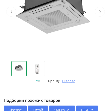
‹
›
Бренд:
Hisense
Подборки похожих товаров
Hisense
Китай
160 кв. м.
HIGHLY