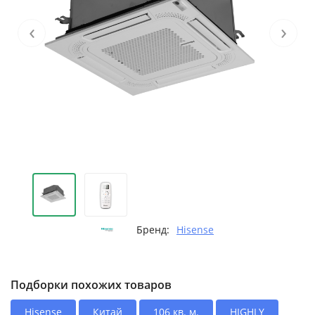
‹
›
Бренд:
Hisense
Подборки похожих товаров
Hisense
Китай
106 кв. м.
HIGHLY