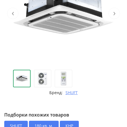
‹
›
Бренд:
SHUFT
Подборки похожих товаров
SHUFT
180 кв. м.
КНР