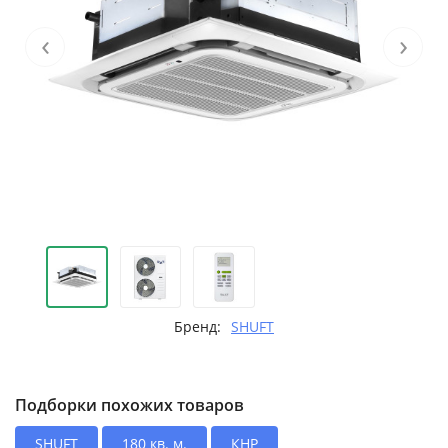
‹
›
Бренд:
SHUFT
Подборки похожих товаров
SHUFT
180 кв. м.
КНР