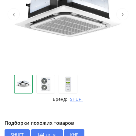
‹
›
Бренд:
SHUFT
Подборки похожих товаров
SHUFT
144 кв. м.
КНР