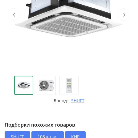
‹
›
Бренд:
SHUFT
Подборки похожих товаров
SHUFT
108 кв. м.
КНР