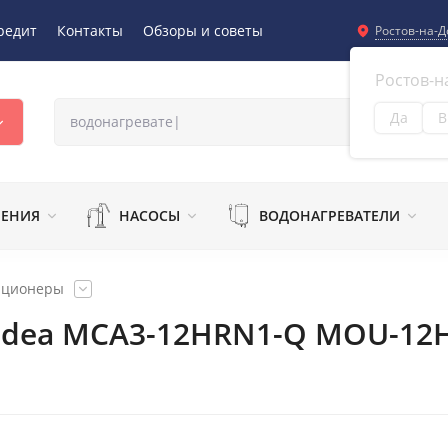
редит
Контакты
Обзоры и советы
Ростов-на-Д
Ростов-н
Да
В
Из
ЛЕНИЯ
НАСОСЫ
ВОДОНАГРЕВАТЕЛИ
иционеры
idea MCA3-12HRN1-Q MOU-12