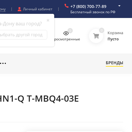
+7 (800) 700-77-89
ону
Личный кабинет
Бесплатный звонок по РФ
✖
а-Дону ваш город?
0
0
0
0
Корзина
ыбрать другой город
Пусто
бранное
Сравнение
Просмотренные
БРЕНДЫ
HN1-Q T-MBQ4-03E