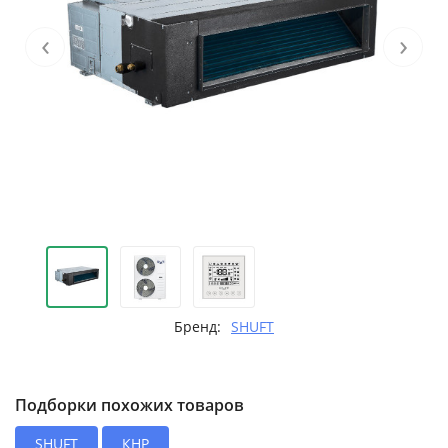
‹
›
Бренд:
SHUFT
Подборки похожих товаров
SHUFT
КНР