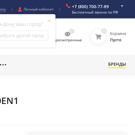
+7 (800) 700-77-89
ону
Личный кабинет
Бесплатный звонок по РФ
✖
а-Дону ваш город?
0
0
0
0
Корзина
ыбрать другой город
Пусто
бранное
Сравнение
Просмотренные
БРЕНДЫ
0EN1