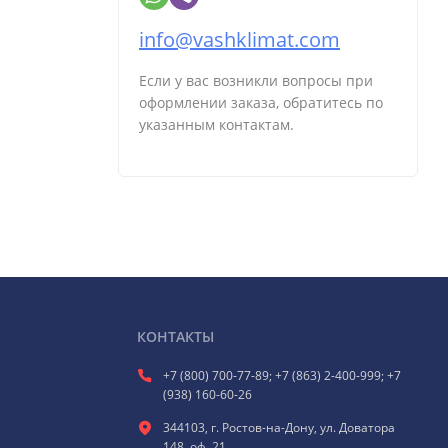
info@vashklimat.com
Если у вас возникли вопросы при
оформлении заказа, обратитесь по
указанным контактам.
КОНТАКТЫ
+7 (800) 700-77-89; +7 (863) 2-400-999; +7
(938) 160-60-26
344103, г. Ростов-на-Дону, ул. Доватора
148, оф. 21