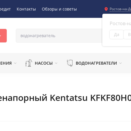
редит
Контакты
Обзоры и советы
Ростов-на-Д
Ростов-н
Да
В
Из
ЛЕНИЯ
НАСОСЫ
ВОДОНАГРЕВАТЕЛИ
енапорный Kentatsu KFKF80H