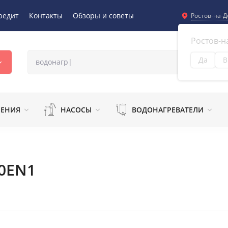
редит
Контакты
Обзоры и советы
Ростов-на-Д
Ростов-н
Да
В
Из
ЛЕНИЯ
НАСОСЫ
ВОДОНАГРЕВАТЕЛИ
H0EN1