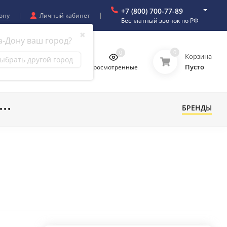
+7 (800) 700-77-89
ону
Личный кабинет
Бесплатный звонок по РФ
✖
а-Дону ваш город?
0
0
0
0
Корзина
ыбрать другой город
Пусто
бранное
Сравнение
Просмотренные
БРЕНДЫ