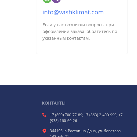
info@vashklimat.com
Если у вас возникли вопросы при
оформлении заказа, обратитесь по
указанным контактам.
КОНТАКТЫ
+7 (800) 700-77-89; +7 (863) 2-400-999; +7
(938) 160-60-26
344103, г. Ростов-на-Дону, ул. Доватора
148, оф. 21