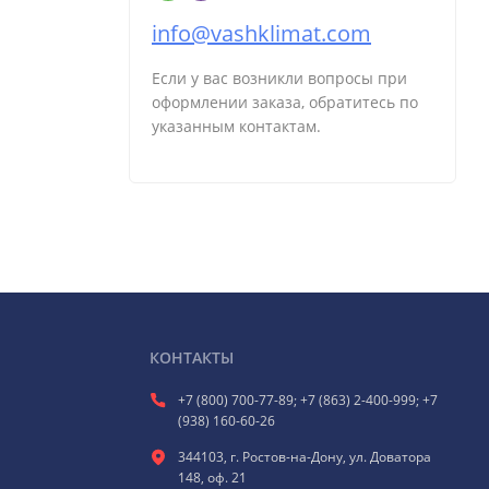
info@vashklimat.com
Если у вас возникли вопросы при
оформлении заказа, обратитесь по
указанным контактам.
КОНТАКТЫ
+7 (800) 700-77-89; +7 (863) 2-400-999; +7
(938) 160-60-26
344103, г. Ростов-на-Дону, ул. Доватора
148, оф. 21