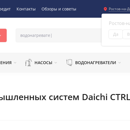
редит
Контакты
Обзоры и советы
Ростов-на-Д
Ростов-н
Да
В
Из
ЛЕНИЯ
НАСОСЫ
ВОДОНАГРЕВАТЕЛИ
ышленных систем Daichi CTRL