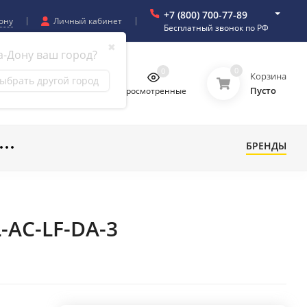
+7 (800) 700-77-89
ону
Личный кабинет
Бесплатный звонок по РФ
✖
а-Дону ваш город?
0
0
0
0
Корзина
ыбрать другой город
Пусто
бранное
Сравнение
Просмотренные
БРЕНДЫ
-AC-LF-DA-3