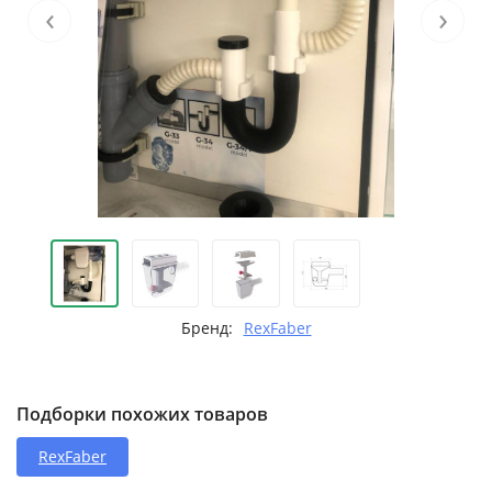
‹
›
Бренд:
RexFaber
Подборки похожих товаров
RexFaber