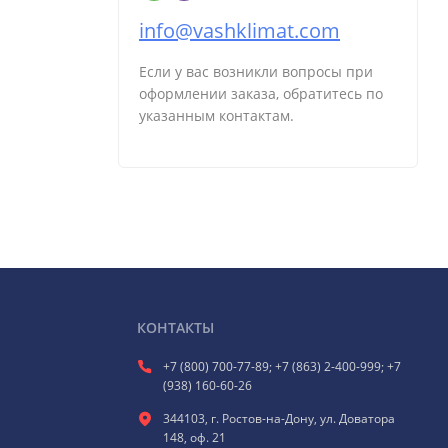
info@vashklimat.com
Если у вас возникли вопросы при
оформлении заказа, обратитесь по
указанным контактам.
КОНТАКТЫ
+7 (800) 700-77-89; +7 (863) 2-400-999; +7
(938) 160-60-26
344103, г. Ростов-на-Дону, ул. Доватора
148, оф. 21