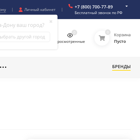
+7 (800) 700-77-89
ону
Личный кабинет
Бесплатный звонок по РФ
✖
а-Дону ваш город?
0
0
0
0
Корзина
ыбрать другой город
Пусто
бранное
Сравнение
Просмотренные
БРЕНДЫ