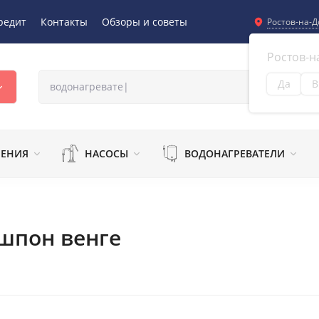
редит
Контакты
Обзоры и советы
Ростов-на-Д
Ростов-н
Да
В
Из
ЛЕНИЯ
НАСОСЫ
ВОДОНАГРЕВАТЕЛИ
 шпон венге