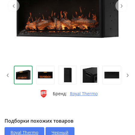
‹
›
‹
›
Бренд:
Royal Thermo
Подборки похожих товаров
Royal Thermo
Черный