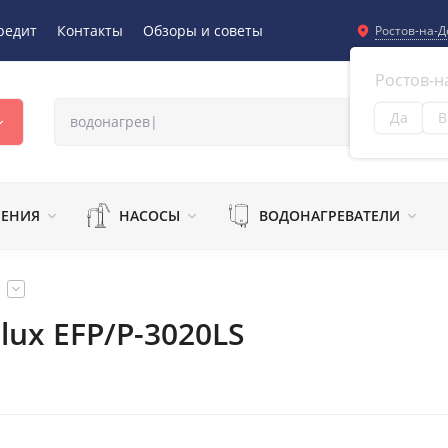
редит
Контакты
Обзоры и советы
Ростов-на-Д
Ростов-н
Да
В
Из
ЛЕНИЯ
НАСОСЫ
ВОДОНАГРЕВАТЕЛИ
lux EFP/P-3020LS