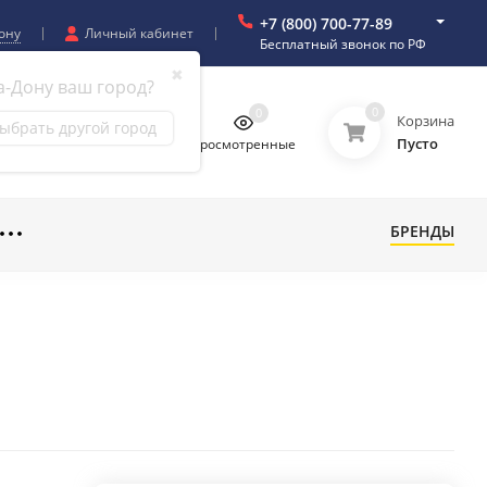
+7 (800) 700-77-89
ону
Личный кабинет
Бесплатный звонок по РФ
✖
а-Дону ваш город?
0
0
0
0
Корзина
ыбрать другой город
Пусто
бранное
Сравнение
Просмотренные
БРЕНДЫ