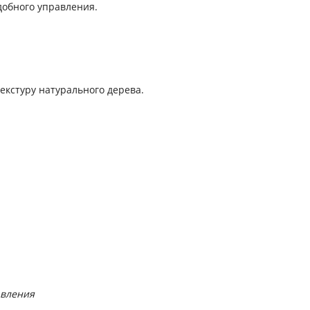
добного управления.
кстуру натурального дерева.
авления