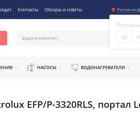
редит
Контакты
Обзоры и советы
Ростов-на-Д
Ростов-н
Да
В
Из
ЛЕНИЯ
НАСОСЫ
ВОДОНАГРЕВАТЕЛИ
olux EFP/P-3320RLS, портал L