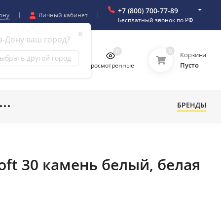
+7 (800) 700-77-89
ону
Личный кабинет
Бесплатный звонок по РФ
✖
а-Дону ваш город?
0
0
0
0
Корзина
ыбрать другой город
Пусто
бранное
Сравнение
Просмотренные
БРЕНДЫ
oft 30 камень белый, белая