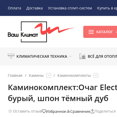
Оплата
Доставка
Установка сплит-систем
Купить в к
КАТАЛОГ
КЛИМАТИЧЕСКАЯ ТЕХНИКА
ВСЁ ДЛЯ ОТОП
Главная
/
Камины
/
Каминокомплекты
Каминокомплект:Очаг Electr
бурый, шпон тёмный дуб
Оставить отзыв
Поделиться
Избранное
Сравнение