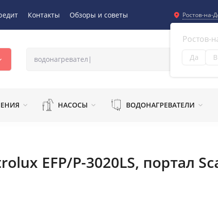
редит
Контакты
Обзоры и советы
Ростов-на-Д
Ростов-н
Да
В
Из
ЛЕНИЯ
НАСОСЫ
ВОДОНАГРЕВАТЕЛИ
olux EFP/P-3020LS, портал Sc