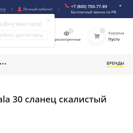
+7 (800) 700-77-89
ону
Личный кабинет
Бесплатный звонок по РФ
✖
а-Дону ваш город?
0
0
0
0
Корзина
ыбрать другой город
Пусто
бранное
Сравнение
Просмотренные
БРЕНДЫ
ala 30 сланец скалистый