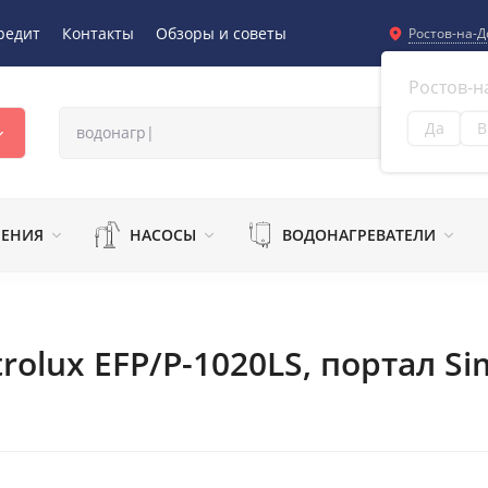
редит
Контакты
Обзоры и советы
Ростов-на-Д
Ростов-н
Да
В
Из
ЛЕНИЯ
НАСОСЫ
ВОДОНАГРЕВАТЕЛИ
olux EFP/P-1020LS, портал Si