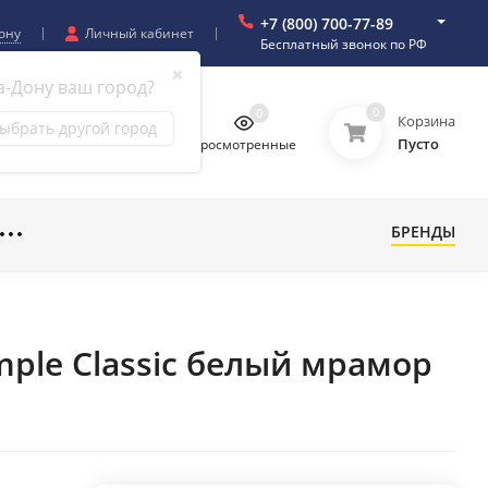
+7 (800) 700-77-89
ону
Личный кабинет
Бесплатный звонок по РФ
✖
а-Дону ваш город?
0
0
0
0
Корзина
ыбрать другой город
Пусто
бранное
Сравнение
Просмотренные
БРЕНДЫ
mple Classic белый мрамор