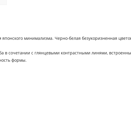
 японского минимализма. Черно-белая безукоризненная цвето
уба в сочетании с глянцевыми контрастными линями, встроенн
ность формы.