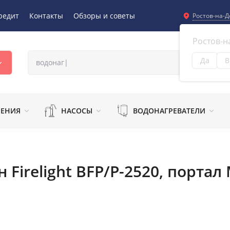
редит
Контакты
Обзоры и советы
Ростов-на-Д
Ростов-н
Да
В
Из
ЛЕНИЯ
НАСОСЫ
ВОДОНАГРЕВАТЕЛИ
Firelight BFP/P-2520, порта