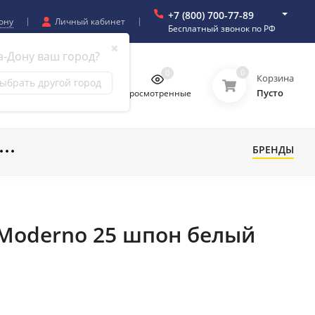
+7 (800) 700-77-89
ону
Личный кабинет
Бесплатный звонок по РФ
✖
а-Дону ваш город?
0
0
0
0
Корзина
ыбрать другой город
Пусто
бранное
Сравнение
Просмотренные
БРЕНДЫ
л Moderno 25 шпон белый