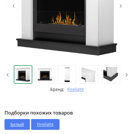
‹
›
‹
›
Бренд:
Firelight
Подборки похожих товаров
Белый
Firelight