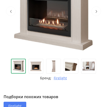
‹
›
Бренд:
Firelight
Подборки похожих товаров
Firelight