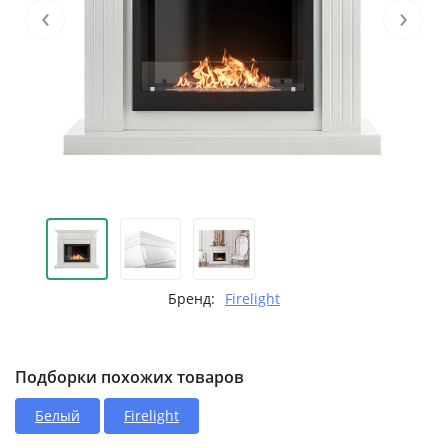
‹
›
Бренд:
Firelight
Подборки похожих товаров
Белый
Firelight