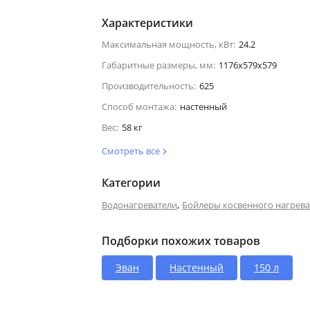
Характеристики
Максимальная мощность, кВт:
24.2
Габаритные размеры, мм:
1176х579х579
Производительность:
625
Способ монтажа:
настенный
Вес:
58 кг
Смотреть все
Категории
,
Водонагреватели
Бойлеры косвенного нагрева
Подборки похожих товаров
Эван
Настенный
150 л