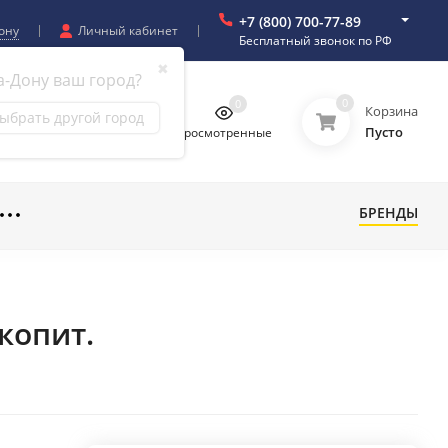
+7 (800) 700-77-89
ону
Личный кабинет
Бесплатный звонок по РФ
✖
а-Дону ваш город?
0
0
0
0
Корзина
ыбрать другой город
Пусто
бранное
Сравнение
Просмотренные
БРЕНДЫ
копит.