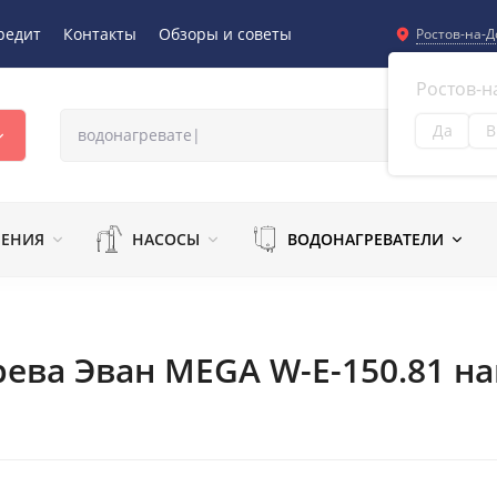
редит
Контакты
Обзоры и советы
Ростов-на-Д
Ростов-н
Да
В
Из
ЛЕНИЯ
НАСОСЫ
ВОДОНАГРЕВАТЕЛИ
рева Эван MEGA W-E-150.81 на