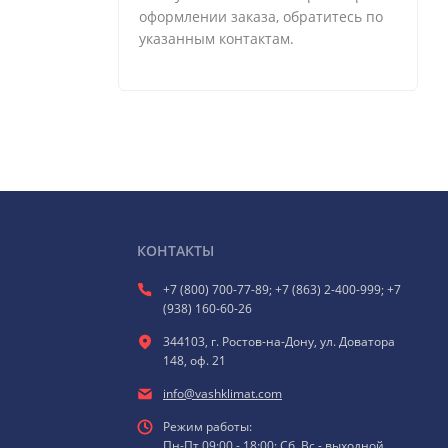
оформлении заказа, обратитесь по
указанным контактам.
КОНТАКТЫ
+7 (800) 700-77-89; +7 (863) 2-400-999; +7
(938) 160-60-26
344103, г. Ростов-на-Дону, ул. Доватора
148, оф. 21
info@vashklimat.com
Режим работы:
Пн-Пт 09:00 - 18:00; Сб, Вс - выходной