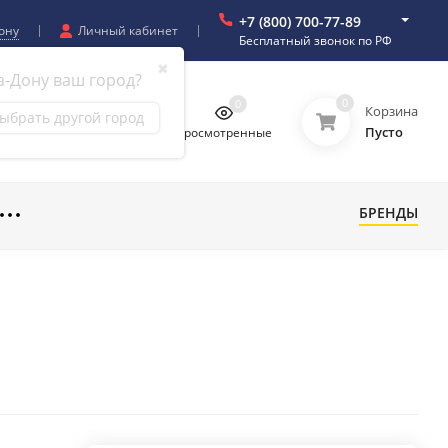
+7 (800) 700-77-89
ону
Личный кабинет
Бесплатный звонок по РФ
✖
а-Дону ваш город?
0
0
0
0
Корзина
ыбрать другой город
Пусто
бранное
Сравнение
Просмотренные
БРЕНДЫ