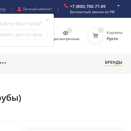
+7 (800) 700-77-89
ону
Личный кабинет
Бесплатный звонок по РФ
✖
а-Дону ваш город?
0
0
0
0
Корзина
ыбрать другой город
Пусто
бранное
Сравнение
Просмотренные
БРЕНДЫ
рубы)