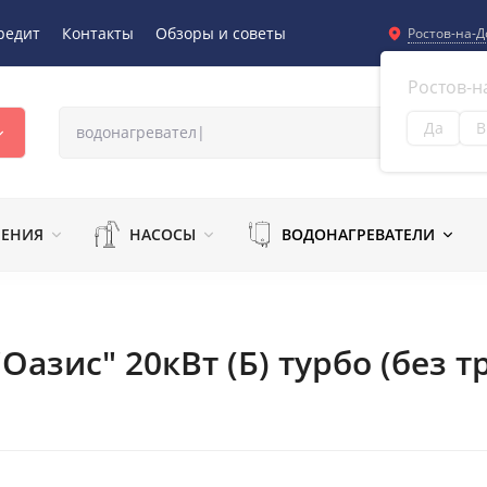
редит
Контакты
Обзоры и советы
Ростов-на-Д
Ростов-н
Да
В
Из
ЛЕНИЯ
НАСОСЫ
ВОДОНАГРЕВАТЕЛИ
азис" 20кВт (Б) турбо (без т