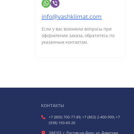
info@vashklimat.com
Если у вас возникли вопросы при
оформлении заказа, обратитесь по
указанным контактам.
КОНТАКТЫ
+7 (800) 700-77-89; +7 (863) 2-400-999; +7
(938) 160-60-26
344103, г. Ростов-на-Дону, ул. Доватора