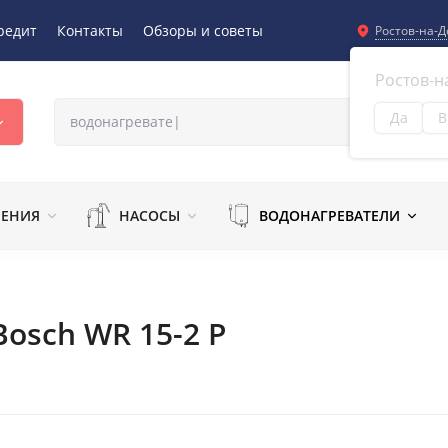
редит
Контакты
Обзоры и советы
Ростов-на-Д
Ростов-н
Да
В
Из
ЛЕНИЯ
НАСОСЫ
ВОДОНАГРЕВАТЕЛИ
osch WR 15-2 P