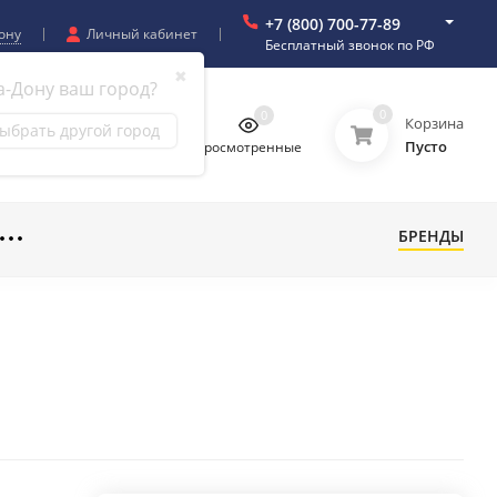
+7 (800) 700-77-89
ону
Личный кабинет
Бесплатный звонок по РФ
✖
а-Дону ваш город?
0
0
0
0
Корзина
ыбрать другой город
Пусто
бранное
Сравнение
Просмотренные
БРЕНДЫ