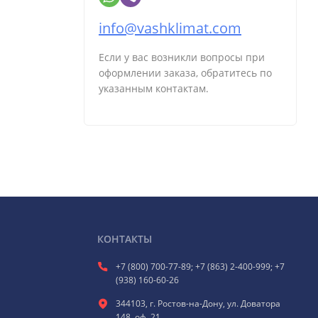
info@vashklimat.com
Если у вас возникли вопросы при
оформлении заказа, обратитесь по
указанным контактам.
КОНТАКТЫ
+7 (800) 700-77-89; +7 (863) 2-400-999; +7
(938) 160-60-26
344103, г. Ростов-на-Дону, ул. Доватора
148, оф. 21