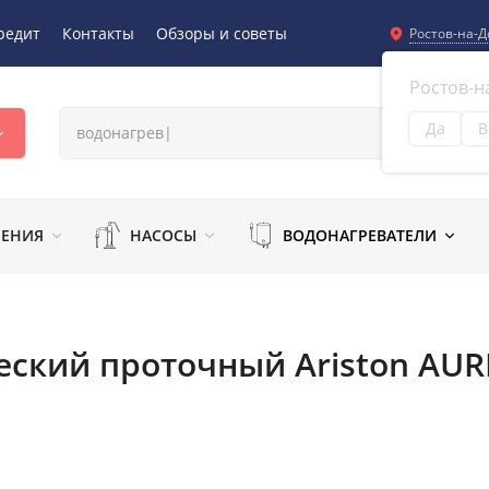
редит
Контакты
Обзоры и советы
Ростов-на-Д
Ростов-н
Да
В
Из
ЛЕНИЯ
НАСОСЫ
ВОДОНАГРЕВАТЕЛИ
ский проточный Ariston AURE