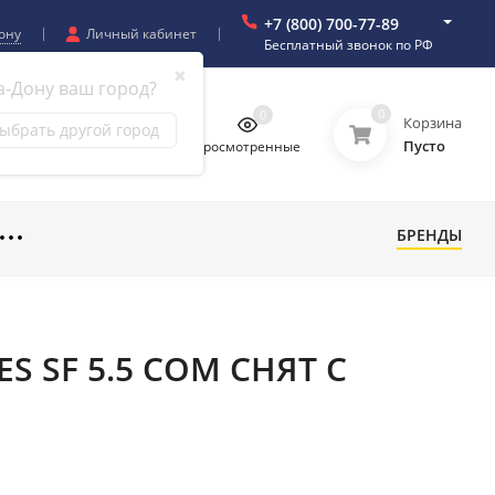
+7 (800) 700-77-89
ону
Личный кабинет
Бесплатный звонок по РФ
✖
а-Дону ваш город?
0
0
0
0
Корзина
ыбрать другой город
Пусто
бранное
Сравнение
Просмотренные
БРЕНДЫ
S SF 5.5 COM СНЯТ С