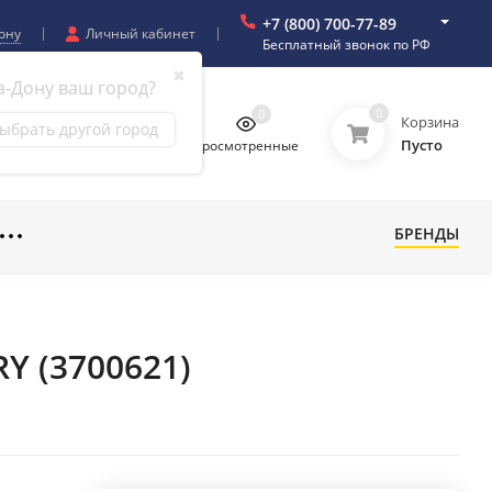
+7 (800) 700-77-89
ону
Личный кабинет
Бесплатный звонок по РФ
✖
а-Дону ваш город?
0
0
0
0
Корзина
ыбрать другой город
Пусто
бранное
Сравнение
Просмотренные
БРЕНДЫ
RY (3700621)