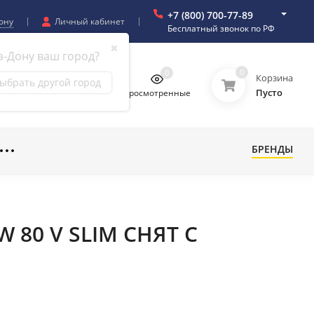
+7 (800) 700-77-89
ону
Личный кабинет
Бесплатный звонок по РФ
✖
а-Дону ваш город?
0
0
0
0
Корзина
ыбрать другой город
Пусто
бранное
Сравнение
Просмотренные
БРЕНДЫ
W 80 V SLIM СНЯТ С