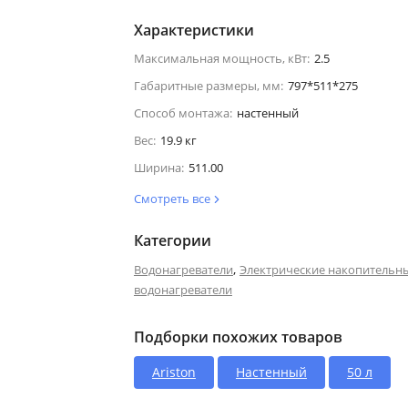
Характеристики
Максимальная мощность, кВт:
2.5
Габаритные размеры, мм:
797*511*275
Способ монтажа:
настенный
Вес:
19.9 кг
Ширина:
511.00
Смотреть все
Категории
,
Водонагреватели
Электрические накопительн
водонагреватели
Подборки похожих товаров
Ariston
Настенный
50 л