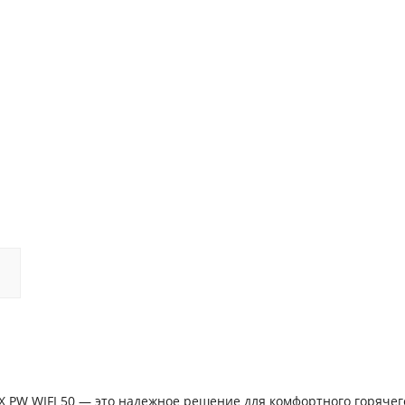
OX PW WIFI 50 — это надежное решение для комфортного горячег