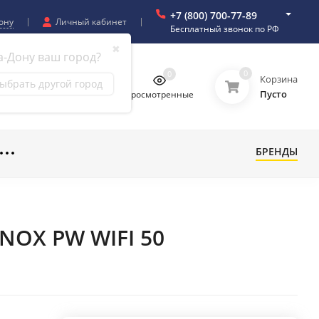
+7 (800) 700-77-89
ону
Личный кабинет
Бесплатный звонок по РФ
✖
а-Дону ваш город?
0
0
0
0
Корзина
ыбрать другой город
Пусто
бранное
Сравнение
Просмотренные
БРЕНДЫ
INOX PW WIFI 50