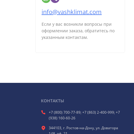
info@vashklimat.com
Если у вас возникли вопросы при
оформлении заказа, обратитесь по
указанным контактам.
КОНТАКТЫ
+7 (800) 700-77-89; +7 (863) 2-400-999; +7
(938) 160-60-26
344103, г. Ростов-на-Дону, ул. Доватора
148, оф. 21