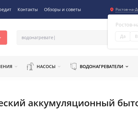
редит
Контакты
Обзоры и советы
Ростов-на-Д
Ростов-н
Да
В
Из
ЛЕНИЯ
НАСОСЫ
ВОДОНАГРЕВАТЕЛИ
еский аккумуляционный быт