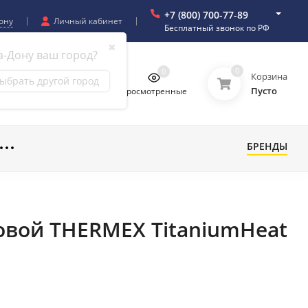
+7 (800) 700-77-89
ону
Личный кабинет
Бесплатный звонок по РФ
✖
а-Дону ваш город?
0
0
0
0
Корзина
ыбрать другой город
Пусто
бранное
Сравнение
Просмотренные
БРЕНДЫ
овой THERMEX TitaniumHeat