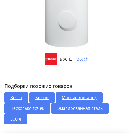
Бренд:
Bosch
Подборки похожих товаров
Bosch
Белый
Магниевый анод
Несколько точек
Эмалированная сталь
500 л