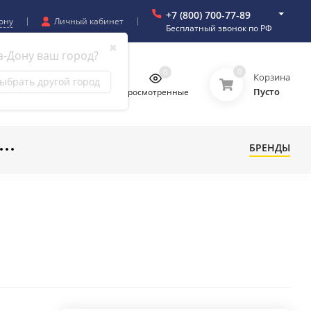
+7 (800) 700-77-89
ону
Личный кабинет
Бесплатный звонок по РФ
✖
а-Дону ваш город?
0
0
0
0
Корзина
ыбрать другой город
Пусто
бранное
Сравнение
Просмотренные
БРЕНДЫ