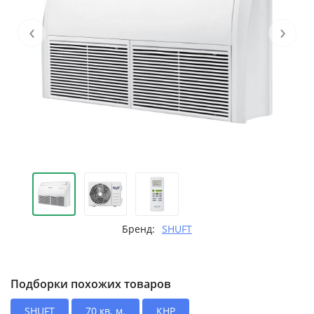
‹
›
Бренд:
SHUFT
Подборки похожих товаров
SHUFT
70 кв. м.
КНР