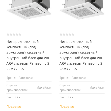
Четырехпоточный
Четырехпоточный
компактный (под
компактный (под
армстронг) кассетный
армстронг) кассетный
внутренний блок для VRF
внутренний блок для VRF
ARV системы Panasonic S-
ARV системы Panasonic S-
22MY2E5A
28MY2E5A
Бренд:
Panasonic
Бренд:
Panasonic
Страна
Страна
Малайзия
Малайзия
производства:
производства:
Вес:
22 кг
Вес:
22 кг
Под заказ
Под заказ