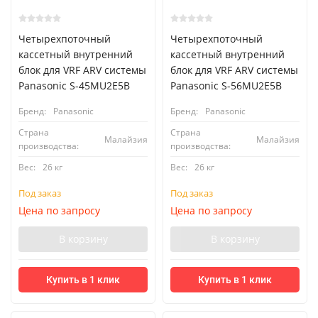
Четырехпоточный
Четырехпоточный
кассетный внутренний
кассетный внутренний
блок для VRF ARV системы
блок для VRF ARV системы
Panasonic S-45MU2E5B
Panasonic S-56MU2E5B
Бренд:
Panasonic
Бренд:
Panasonic
Страна
Страна
Малайзия
Малайзия
производства:
производства:
Вес:
26 кг
Вес:
26 кг
Под заказ
Под заказ
Цена по запросу
Цена по запросу
В корзину
В корзину
Купить в 1 клик
Купить в 1 клик