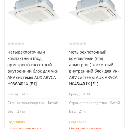
Четырехпоточный
Четырехпоточный
компактный (под
компактный (под
армстронг) кассетный
армстронг) кассетный
внутренний блок для VRF
внутренний блок для VRF
ARV системы AUX ARVCA-
ARV системы AUX ARVCA-
H036/4R1X [E1]
H045/4R1X [E1]
Бренд:
AUX
Бренд:
AUX
Страна производства:
Китай
Страна производства:
Китай
Вес:
21 кг
Вес:
21 кг
Под заказ
Под заказ
Цена по запросу
Цена по запросу